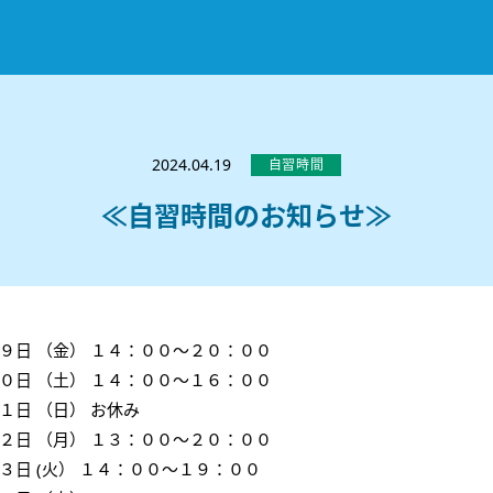
お知らせ
選ばれる理由
2024.04.19
自習時間
教室紹介
≪自習時間のお知らせ≫
コースのご案内
秋田駅前校
／
秋田土崎校
／
横手駅前校
大館校
／
能代校
／
大曲駅前校
／
本荘校
／
湯沢
模試のご案内
高校生
／
中学生
／
小学生
／
予備校生
不登校生
／
GL
／
その他
合格実績・合格体験談
９
日 （金）
１４：００～２０：００
入試情報
０
日 （土）
１４：００～１６：００
１日 （日） お休み
よくあるご質問
高校入試
／
大学入試［ 推薦入試 ］
／
大学入試［ 共通テ
２日 （月） １３：００～２０：００
採用情報
３日 (火） １４：００～１９：００