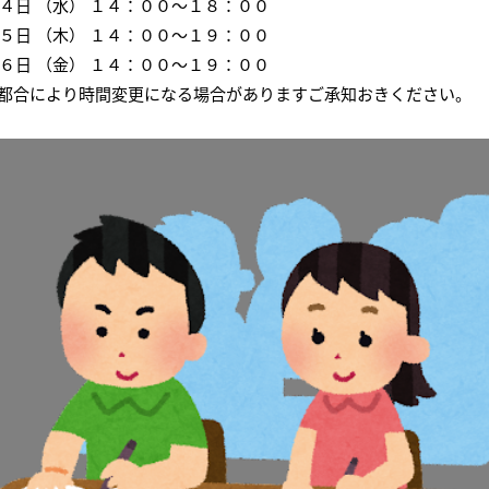
４日 （水） １４：００～１８：００
会社概要
講師募集
／
営業員・事務員募集
５日 （木） １４：００～１９：００
プライバシーポリシー
６日 （金） １４：００～１９：００
都合により時間変更になる場合がありますご承知おきください。