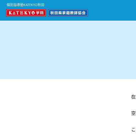
個別指導塾KATEKYO秋田
在
空
こ