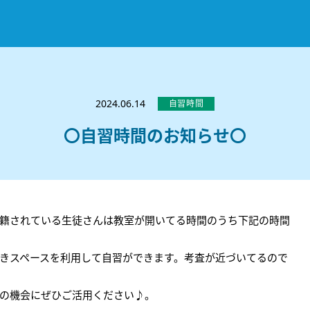
お知らせ
選ばれる理由
2024.06.14
自習時間
教室紹介
〇自習時間のお知らせ〇
コースのご案内
秋田駅前校
／
秋田土崎校
／
横手駅前校
大館校
／
能代校
／
大曲駅前校
／
本荘校
／
湯沢
模試のご案内
高校生
／
中学生
／
小学生
／
予備校生
不登校生
／
GL
／
その他
合格実績・合格体験談
籍されている生徒さんは教室が開いてる時間のうち下記の時間
入試情報
きスペースを利用して自習ができます。考査が近づいてるので
よくあるご質問
高校入試
／
大学入試［ 推薦入試 ］
／
大学入試［ 共通テ
採用情報
の機会にぜひご活用ください♪。