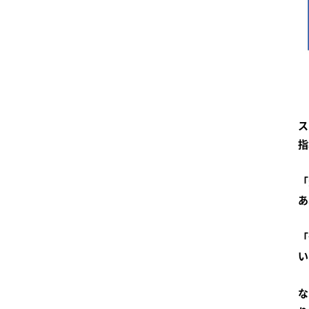
ス
指
「
あ
「
い
な