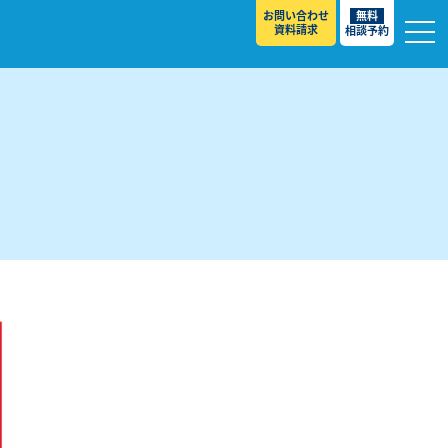
お問い合わせ
無料
資料請求
相談予約
】
校
スト ］