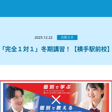
お知らせ
選ばれる理由
2025.12.22
お知らせ
教室紹介
「完全１対１」冬期講習！【横手駅前校
コースのご案内
秋田駅前校
／
秋田土崎校
／
横手駅前校
大館校
／
能代校
／
大曲駅前校
／
本荘校
／
湯沢
模試のご案内
高校生
／
中学生
／
小学生
／
予備校生
不登校生
／
GL
／
その他
合格実績・合格体験談
入試情報
よくあるご質問
高校入試
／
大学入試［ 推薦入試 ］
／
大学入試［ 共通テ
採用情報