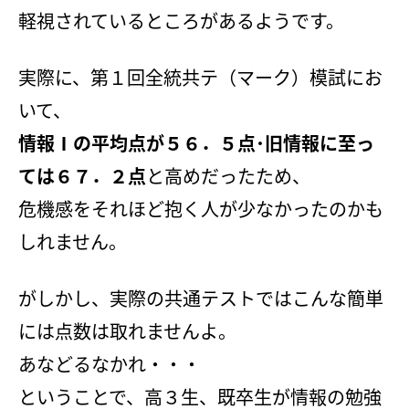
会社概要
軽視されているところがあるようです。
講師募集
／
営業員・事務員募集
プライバシーポリシー
実際に、第１回全統共テ（マーク）模試にお
いて、
情報Ⅰの平均点が５６．５点･旧情報に至っ
ては６７．２点
と高めだったため、
危機感をそれほど抱く人が少なかったのかも
しれません。
がしかし、実際の共通テストではこんな簡単
には点数は取れませんよ。
あなどるなかれ・・・
ということで、高３生、既卒生が情報の勉強