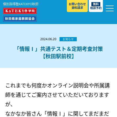
個別指導塾KATEKYO秋田
お問い合わせ
無料
資料請求
相談予約
お知らせ
選ばれる理由
2024.06.20
お知らせ
教室紹介
「情報Ⅰ」共通テスト＆定期考査対策
【秋田駅前校】
コースのご案内
秋田駅前校
／
秋田土崎校
／
横手駅前校
大館校
／
能代校
／
大曲駅前校
／
本荘校
／
湯沢
模試のご案内
高校生
／
中学生
／
小学生
／
予備校生
校
不登校生
／
GL
／
その他
合格実績・合格体験談
これまでも何度かオンライン説明会や所属講
入試情報
師を通じてご案内させていただいております
よくあるご質問
高校入試
／
大学入試［ 推薦入試 ］
／
大学入試［ 共通テ
が、
スト ］
採用情報
なかなか皆さん「情報Ⅰ」に関してまだまだ