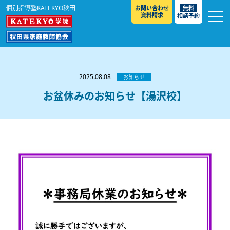
個別指導塾KATEKYO秋田
お問い合わせ
無料
資料請求
相談予約
お知らせ
選ばれる理由
2025.08.08
お知らせ
教室紹介
お盆休みのお知らせ【湯沢校】
コースのご案内
秋田駅前校
／
秋田土崎校
／
横手駅前校
大館校
／
能代校
／
大曲駅前校
／
本荘校
／
湯沢
模試のご案内
高校生
／
中学生
／
小学生
／
予備校生
校
不登校生
／
GL
／
その他
合格実績・合格体験談
入試情報
よくあるご質問
高校入試
／
大学入試［ 推薦入試 ］
／
大学入試［ 共通テ
スト ］
採用情報