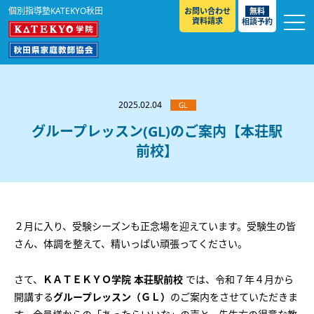
個別指導塾KATEKYO秋田
お問い合わせ
無料
資料請求
相談予約
お知らせ
選ばれる理由
2025.02.04
GL
教室紹介
グループレッスン(GL)のご案内【本荘駅
前校】
コースのご案内
秋田駅前校
／
秋田土崎校
／
横手駅前校
大館校
／
能代校
／
大曲駅前校
／
本荘校
／
湯沢
模試のご案内
高校生
／
中学生
／
小学生
／
予備校生
校
不登校生
／
GL
／
その他
合格実績・合格体験談
２月に入り、受験シーズンも正念場を迎えています。受験生の皆
入試情報
さん、体調を整えて、精いっぱい頑張ってください。
よくあるご質問
高校入試
／
大学入試［ 推薦入試 ］
／
大学入試［ 共通テ
さて、
ＫＡＴＥＫＹＯ学院 本荘駅前校
では、令和７年４月から
スト ］
採用情報
開講する
グループレッスン（ＧＬ）
のご案内をさせていただきま