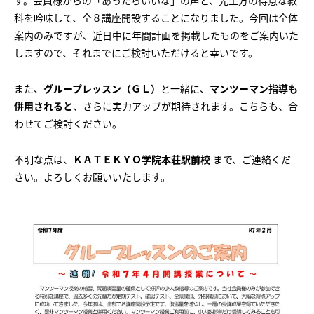
す。会員様からの「あったらいいな」の声と、先生方の得意な教
会社概要
講師募集
／
営業員・事務員募集
科を吟味して、全８講座開設することになりました。今回は全体
案内のみですが、近日中に年間計画を掲載したものをご案内いた
プライバシーポリシー
しますので、それまでにご検討いただけると幸いです。
また、
グループレッスン（ＧＬ）
と一緒に、
マンツーマン指導も
併用されると
、さらに実力アップが期待されます。こちらも、合
わせてご検討ください。
不明な点は、
ＫＡＴＥＫＹＯ学院本荘駅前校
まで、ご連絡くだ
さい。よろしくお願いいたします。