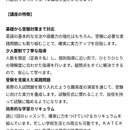
会社概要
講師募集
／
営業員・事務員募集
【講座の特徴】
プライバシーポリシー
基礎から受験対策まで対応
英語の基本的な文法や語彙力の強化はもちろん、受験に必要な実
践問題にも取り組むことで、確実に実力アップを目指します。
少人数制で丁寧な指導
人数を限定（定員８名）し、個別指導に近い形で、ひとりひとり
の理解度に合わせた指導を行います。疑問点もすぐに解決できる
ので、安心して学べます。
受験を見据えた実践問題
実際の入試問題を取り入れたような難易度の演習を通じて、受験
に向けた実力を養成します。試験形式に慣れることで、自信を持
って試験に臨めるようになります。
効率的な学習カリキュラム
週に1回のレッスンで、確実に力をつけていけるカリキュラムを
組んでいます。忙しい学校生活との両立も可能です。ＫＡＴＥＫ