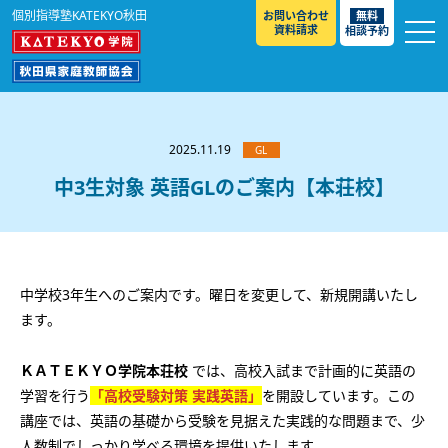
個別指導塾KATEKYO秋田
お問い合わせ
無料
資料請求
相談予約
お知らせ
選ばれる理由
2025.11.19
GL
教室紹介
中3生対象 英語GLのご案内【本荘校】
コースのご案内
秋田駅前校
／
秋田土崎校
／
横手駅前校
大館校
／
能代校
／
大曲駅前校
／
本荘校
／
湯沢
模試のご案内
高校生
／
中学生
／
小学生
／
予備校生
校
中学校3年生へのご案内です。曜日を変更して、新規開講いたし
不登校生
／
GL
／
その他
合格実績・合格体験談
ます。
入試情報
ＫＡＴＥＫＹＯ学院本荘校
では、高校入試まで計画的に英語の
よくあるご質問
高校入試
／
大学入試［ 推薦入試 ］
／
大学入試［ 共通テ
学習を行う
「高校受験対策 実践英語」
を開設しています。この
スト ］
講座では、英語の基礎から受験を見据えた実践的な問題まで、少
採用情報
人数制でしっかり学べる環境を提供いたします。