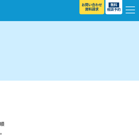
お問い合わせ
無料
資料請求
相談予約
】
校
スト ］
順
す。