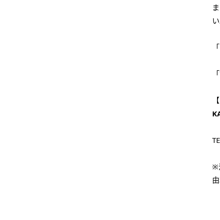
ま
い
「
「
【
K
T
※
由