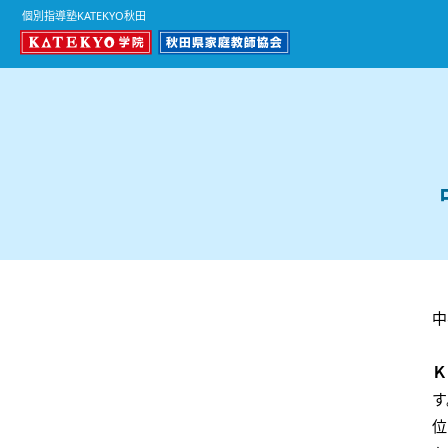
個別指導塾KATEKYO秋田
中
Ｋ
す
位