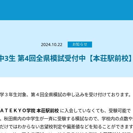
お知らせ
選ばれる理由
2024.10.22
お知らせ
教室紹介
中3生 第4回全県模試受付中【本荘駅前校
コースのご案内
秋田駅前校
／
秋田土崎校
／
横手駅前校
大館校
／
能代校
／
大曲駅前校
／
本荘校
／
湯沢
模試のご案内
高校生
／
中学生
／
小学生
／
予備校生
不登校生
／
GL
／
その他
合格実績・合格体験談
学３年生対象、第４回全県模試の申し込みを受け付けております。
入試情報
ＡＴＥＫＹＯ学院 本荘駅前校
に入会していなくても、受験可能で
よくあるご質問
高校入試
／
大学入試［ 推薦入試 ］
／
大学入試［ 共通テ
。秋田県内の中学生が一斉に受験する模試なので、学校内の点数や
採用情報
だけではわからない志望校判定や偏差値などを知ることができま