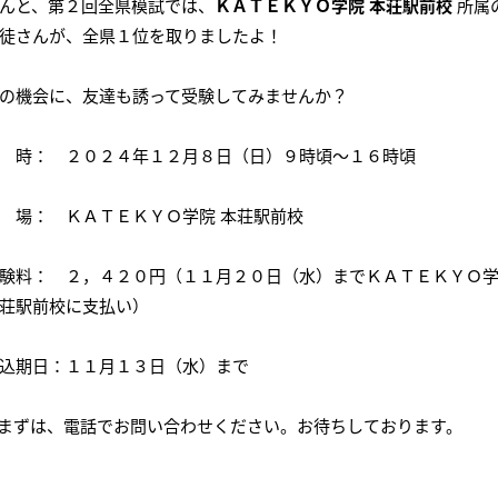
んと、第２回全県模試では、
ＫＡＴＥＫＹＯ学院 本荘駅前校
所属
会社概要
講師募集
／
営業員・事務員募集
徒さんが、全県１位を取りましたよ！
プライバシーポリシー
の機会に、友達も誘って受験してみませんか？
 時： ２０２４年１２月８日（日）９時頃～１６時頃
 場： ＫＡＴＥＫＹＯ学院 本荘駅前校
験料： ２，４２０円（１１月２０日（水）までＫＡＴＥＫＹＯ
荘駅前校に支払い）
込期日：１１月１３日（水）まで
まずは、電話でお問い合わせください。お待ちしております。