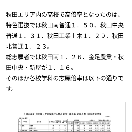
会社概要
講師募集
／
営業員・事務員募集
秋田エリア内の高校で高倍率となったのは、
プライバシーポリシー
特色選抜では秋田南普通１．５０、秋田中央
普通１．３１、秋田工業土木１．２９、秋田
北普通１．２３。
総志願者では秋田南１．２６、金足農業・秋
田中央・新屋が１．１６。
そのほか各校学科の志願倍率は以下の通りで
す。