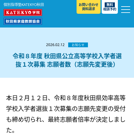
個別指導塾KATEKYO秋田
お問い合わせ
無料
資料請求
相談予約
お知らせ
選ばれる理由
2026.02.12
お知らせ
教室紹介
令和８年度 秋田県公立高等学校入学者選
抜１次募集 志願者数（志願先変更後）
コースのご案内
秋田駅前校
／
秋田土崎校
／
横手駅前校
大館校
／
能代校
／
大曲駅前校
／
本荘校
／
湯沢
模試のご案内
高校生
／
中学生
／
小学生
／
予備校生
校
不登校生
／
GL
／
その他
合格実績・合格体験談
本日２月１２日、令和８年度秋田県効率高等
入試情報
学校入学者選抜１次募集の志願先変更の受付
よくあるご質問
高校入試
／
大学入試［ 推薦入試 ］
／
大学入試［ 共通テ
も締め切られ、最終志願者倍率が決定しまし
スト ］
採用情報
た。