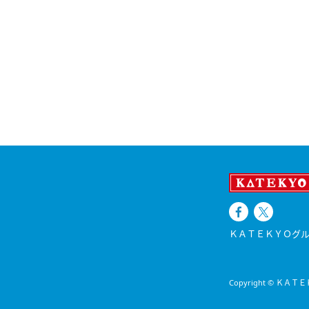
ＫＡＴＥＫＹＯグル
Copyright © ＫＡＴＥＫＹ