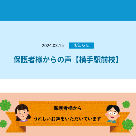
お知らせ
選ばれる理由
2024.03.15
お知らせ
教室紹介
保護者様からの声【横手駅前校】
コースのご案内
秋田駅前校
／
秋田土崎校
／
横手駅前校
大館校
／
能代校
／
大曲駅前校
／
本荘校
／
湯沢
模試のご案内
高校生
／
中学生
／
小学生
／
予備校生
不登校生
／
GL
／
その他
合格実績・合格体験談
入試情報
よくあるご質問
高校入試
／
大学入試［ 推薦入試 ］
／
大学入試［ 共通テ
採用情報