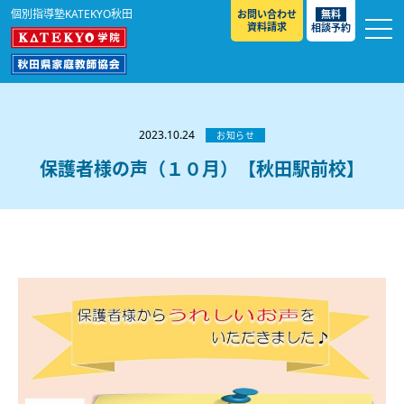
個別指導塾KATEKYO秋田
お問い合わせ
無料
資料請求
相談予約
お知らせ
選ばれる理由
2023.10.24
お知らせ
教室紹介
保護者様の声（１０月）【秋田駅前校】
コースのご案内
秋田駅前校
／
秋田土崎校
／
横手駅前校
大館校
／
能代校
／
大曲駅前校
／
本荘校
／
湯沢
模試のご案内
高校生
／
中学生
／
小学生
／
予備校生
校
不登校生
／
GL
／
その他
合格実績・合格体験談
入試情報
よくあるご質問
高校入試
／
大学入試［ 推薦入試 ］
／
大学入試［ 共通テ
スト ］
採用情報