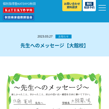
個別指導塾KATEKYO秋田
お問い合わせ
無料
資料請求
相談予約
お知らせ
選ばれる理由
2023.03.27
お知らせ
教室紹介
先生へのメッセージ【大館校】
コースのご案内
秋田駅前校
／
秋田土崎校
／
横手駅前校
大館校
／
能代校
／
大曲駅前校
／
本荘校
／
湯沢
模試のご案内
高校生
／
中学生
／
小学生
／
予備校生
校
不登校生
／
GL
／
その他
合格実績・合格体験談
入試情報
よくあるご質問
高校入試
／
大学入試［ 推薦入試 ］
／
大学入試［ 共通テ
スト ］
採用情報