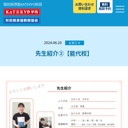
個別指導塾KATEKYO秋田
お問い合わせ
無料
資料請求
相談予約
お知らせ
選ばれる理由
2024.06.20
お知らせ
教室紹介
先生紹介②【能代校】
コースのご案内
秋田駅前校
／
秋田土崎校
／
横手駅前校
大館校
／
能代校
／
大曲駅前校
／
本荘校
／
湯沢
模試のご案内
高校生
／
中学生
／
小学生
／
予備校生
校
不登校生
／
GL
／
その他
合格実績・合格体験談
入試情報
よくあるご質問
高校入試
／
大学入試［ 推薦入試 ］
／
大学入試［ 共通テ
スト ］
採用情報