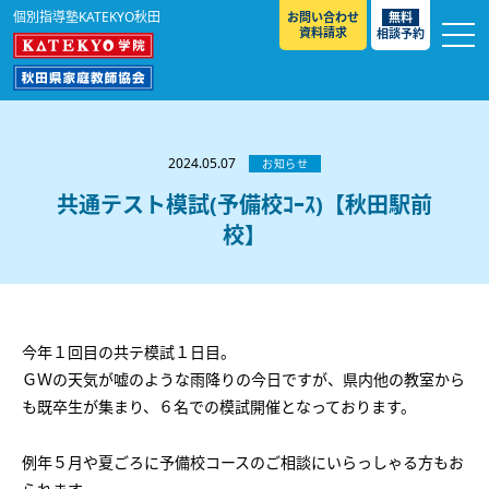
個別指導塾KATEKYO秋田
お問い合わせ
無料
資料請求
相談予約
お知らせ
選ばれる理由
2024.05.07
お知らせ
教室紹介
共通テスト模試(予備校ｺｰｽ)【秋田駅前
校】
コースのご案内
秋田駅前校
／
秋田土崎校
／
横手駅前校
大館校
／
能代校
／
大曲駅前校
／
本荘校
／
湯沢
模試のご案内
高校生
／
中学生
／
小学生
／
予備校生
校
不登校生
／
GL
／
その他
合格実績・合格体験談
今年１回目の共テ模試１日目。
入試情報
ＧＷの天気が嘘のような雨降りの今日ですが、県内他の教室から
も既卒生が集まり、６名での模試開催となっております。
よくあるご質問
高校入試
／
大学入試［ 推薦入試 ］
／
大学入試［ 共通テ
スト ］
採用情報
例年５月や夏ごろに予備校コースのご相談にいらっしゃる方もお