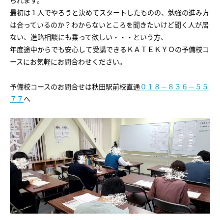
られます。
会社概要
講師募集
／
営業員・事務員募集
最初は１人でやろうと決めてスタートしたものの、勉強の進み方
は合っているのか？わからないところを聞きたいけど聞く人が居
プライバシーポリシー
ない、進路相談にも乗って欲しい・・・という方、
年度途中からでも安心して受講できるＫＡＴＥＫＹＯの予備校コ
ースにお気軽にお問合わせください。
予備校コースのお問合せは秋田駅前校直通
０１８－８３６－５５
７７
へ