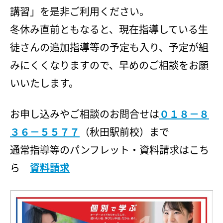
会社概要
講習」を是非ご利用ください。
講師募集
／
営業員・事務員募集
プライバシーポリシー
冬休み直前ともなると、現在指導している生
徒さんの追加指導等の予定も入り、予定が組
みにくくなりますので、早めのご相談をお願
いいたします。
お申し込みやご相談のお問合せは
０１８－８
３６－５５７７
（秋田駅前校）まで
通常指導等のパンフレット・資料請求はこち
ら
資料請求