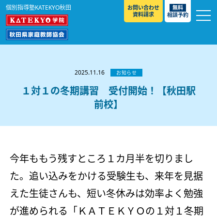
個別指導塾KATEKYO秋田
お問い合わせ
無料
資料請求
相談予約
お知らせ
選ばれる理由
2025.11.16
お知らせ
教室紹介
１対１の冬期講習 受付開始！【秋田駅
前校】
コースのご案内
秋田駅前校
／
秋田土崎校
／
横手駅前校
大館校
／
能代校
／
大曲駅前校
／
本荘校
／
湯沢
模試のご案内
高校生
／
中学生
／
小学生
／
予備校生
校
不登校生
／
GL
／
その他
合格実績・合格体験談
今年ももう残すところ１カ月半を切りまし
入試情報
た。追い込みをかける受験生も、来年を見据
よくあるご質問
高校入試
／
大学入試［ 推薦入試 ］
／
大学入試［ 共通テ
えた生徒さんも、短い冬休みは効率よく勉強
スト ］
採用情報
が進められる「ＫＡＴＥＫＹＯの１対１冬期