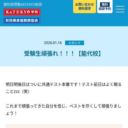
個別指導塾KATEKYO秋田
お問い合わせ
無料
資料請求
相談予約
お知らせ
選ばれる理由
2026.01.16
お知らせ
教室紹介
受験生頑張れ！！！【能代校】
コースのご案内
秋田駅前校
／
秋田土崎校
／
横手駅前校
大館校
／
能代校
／
大曲駅前校
／
本荘校
／
湯沢
模試のご案内
高校生
／
中学生
／
小学生
／
予備校生
校
明日明後日はついに共通テスト本番です！テスト前日はよく眠る
不登校生
／
GL
／
その他
合格実績・合格体験談
ことzzz（笑）
入試情報
これまで頑張ってきた自分を信じ、ベストを尽くして頑張りまし
よくあるご質問
高校入試
／
大学入試［ 推薦入試 ］
／
大学入試［ 共通テ
ょう！
スト ］
採用情報