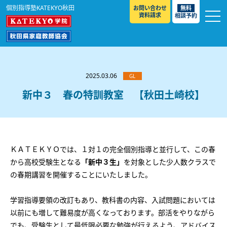
個別指導塾KATEKYO秋田
お問い合わせ
無料
資料請求
相談予約
お知らせ
選ばれる理由
2025.03.06
GL
教室紹介
新中３ 春の特訓教室 【秋田土崎校】
コースのご案内
秋田駅前校
／
秋田土崎校
／
横手駅前校
大館校
／
能代校
／
大曲駅前校
／
本荘校
／
湯沢
模試のご案内
高校生
／
中学生
／
小学生
／
予備校生
校
ＫＡＴＥＫＹＯでは、１対１の完全個別指導と並行して、この春
不登校生
／
GL
／
その他
合格実績・合格体験談
から高校受験生となる
「新中３生」
を対象とした少人数クラスで
入試情報
の春期講習を開催することにいたしました。
よくあるご質問
高校入試
／
大学入試［ 推薦入試 ］
／
大学入試［ 共通テ
学習指導要領の改訂もあり、教科書の内容、入試問題においては
スト ］
以前にも増して難易度が高くなっております。部活をやりながら
採用情報
でも、受験生として最低限必要な勉強が行えるよう、アドバイス