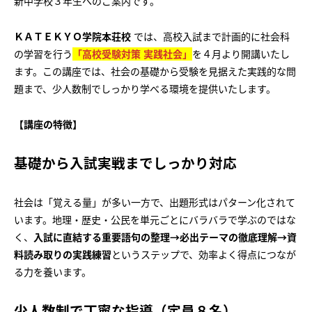
新中学校３年生へのご案内です。
ＫＡＴＥＫＹＯ学院本荘校
では、高校入試まで計画的に社会科
の学習を行う
「高校受験対策 実践社会」
を４月より開講いたし
ます。この講座では、社会の基礎から受験を見据えた実践的な問
題まで、少人数制でしっかり学べる環境を提供いたします。
【講座の特徴】
基礎から入試実戦までしっかり対応
社会は「覚える量」が多い一方で、出題形式はパターン化されて
います。地理・歴史・公民を単元ごとにバラバラで学ぶのではな
く、
入試に直結する重要語句の整理→必出テーマの徹底理解→資
料読み取りの実践練習
というステップで、効率よく得点につなが
る力を養います。
少人数制で丁寧な指導（定員８名）