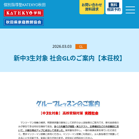
個別指導塾KATEKYO秋田
お問い合わせ
無料
資料請求
相談予約
お知らせ
選ばれる理由
2026.03.03
GL
教室紹介
新中3生対象 社会GLのご案内【本荘校】
コースのご案内
秋田駅前校
／
秋田土崎校
／
横手駅前校
大館校
／
能代校
／
大曲駅前校
／
本荘校
／
湯沢
模試のご案内
高校生
／
中学生
／
小学生
／
予備校生
校
不登校生
／
GL
／
その他
合格実績・合格体験談
入試情報
よくあるご質問
高校入試
／
大学入試［ 推薦入試 ］
／
大学入試［ 共通テ
スト ］
採用情報