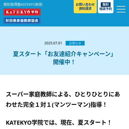
個別指導塾KATEKYO秋田
お問い合わせ
無料
資料請求
相談予約
お知らせ
選ばれる理由
2025.07.01
お知らせ
教室紹介
夏スタート「お友達紹介キャンペーン」
開催中！
コースのご案内
秋田駅前校
／
秋田土崎校
／
横手駅前校
大館校
／
能代校
／
大曲駅前校
／
本荘校
／
湯沢
模試のご案内
高校生
／
中学生
／
小学生
／
予備校生
校
不登校生
／
GL
／
その他
合格実績・合格体験談
スーパー家庭教師による、ひとりひとりにあ
入試情報
わせた完全１対１(マンツーマン)指導！
よくあるご質問
高校入試
／
大学入試［ 推薦入試 ］
／
大学入試［ 共通テ
スト ］
KATEKYO学院では、現在、夏スタート！
採用情報