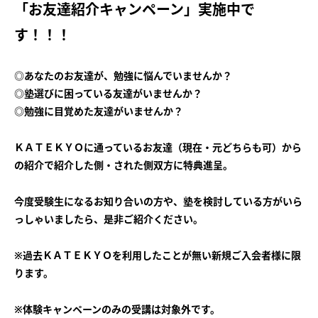
「お友達紹介キャンペーン」実施中で
会社概要
講師募集
／
営業員・事務員募集
す！！！
プライバシーポリシー
◎あなたのお友達が、勉強に悩んでいませんか？
◎塾選びに困っている友達がいませんか？
◎勉強に目覚めた友達がいませんか？
ＫＡＴＥＫＹＯに通っているお友達（現在・元どちらも可）から
の紹介で紹介した側・された側双方に特典進呈。
今度受験生になるお知り合いの方や、塾を検討している方がいら
っしゃいましたら、是非ご紹介ください。
※過去ＫＡＴＥＫＹＯを利用したことが無い新規ご入会者様に限
ります。
※体験キャンペーンのみの受講は対象外です。