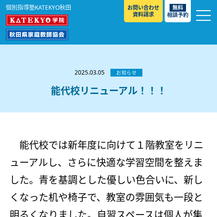
個別指導塾KATEKYO秋田
お問い合わせ
無料
資料請求
相談予約
お知らせ
選ばれる理由
2025.03.05
お知らせ
教室紹介
能代校リニューアル！！！
コースのご案内
秋田駅前校
／
秋田土崎校
／
横手駅前校
大館校
／
能代校
／
大曲駅前校
／
本荘校
／
湯沢
模試のご案内
高校生
／
中学生
／
小学生
／
予備校生
校
能代校では新年度に向けて１階教室をリニ
不登校生
／
GL
／
その他
合格実績・合格体験談
ューアルし、さらに快適な学習空間を整えま
入試情報
した。青を基調とした優しい色合いに、新し
よくあるご質問
高校入試
／
大学入試［ 推薦入試 ］
／
大学入試［ 共通テ
くなった机や椅子で、教室の雰囲気も一段と
スト ］
採用情報
明るくなりました。自習スペースは個人が集