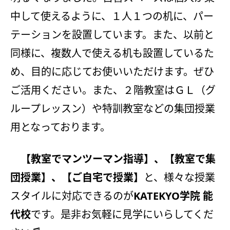
会社概要
講師募集
／
営業員・事務員募集
中して使えるように、１人１つの机に、パー
プライバシーポリシー
テーションを設置しています。また、以前と
同様に、複数人で使える机も設置しているた
め、目的に応じてお使いいただけます。ぜひ
ご活用ください。また、２階教室はＧＬ（グ
ループレッスン）や特訓教室などの集団授業
用となっております。
【教室でマンツーマン指導】、【教室で集
団授業】、【ご自宅で授業】
と、様々な授業
スタイルに対応できるのが
KATEKYO学院 能
代校
です。是非お気軽に見学にいらしてくだ