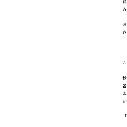
資
み
※
さ
時
∴
秋
各
ま
い
「