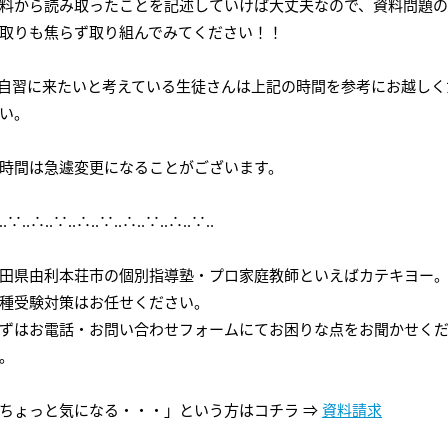
料から読み取ったことを記述していけば大丈夫なので、資料問題
会社概要
講師募集
／
営業員・事務員募集
取りも焦らず取り組んでみてください！！
プライバシーポリシー
自習に来たいと考えている生徒さんは上記の時間を参考にお越しく
い。
間は急遽変更になることがございます。
‥∵‥∴‥∵‥∴‥∵‥∴‥∵‥∴‥∵‥
田県由利本荘市の個別指導塾・プロ家庭教師といえばカテキヨー
種受験対策はお任せください。
ずはお電話・お問い合わせフォームにてお困りな点をお聞かせく
。
ちょっと気になる・・・」という方はコチラ ⇒
資料請求