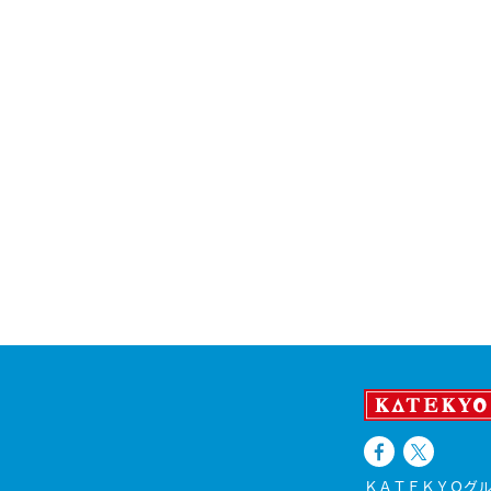
ＫＡＴＥＫＹＯグル