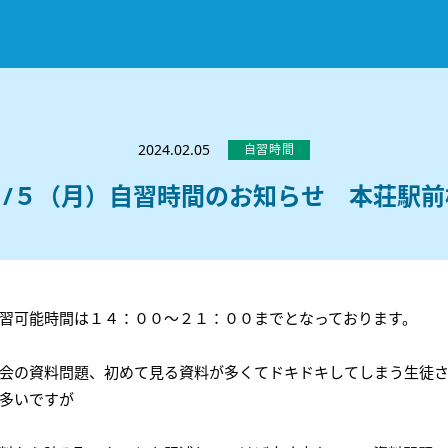
お知らせ
選ばれる理由
2024.02.05
自習時間
教室紹介
２/５（月）自習時間のお知らせ 本荘駅前
コースのご案内
秋田駅前校
／
秋田土崎校
／
横手駅前校
大館校
／
能代校
／
大曲駅前校
／
本荘校
／
湯沢
模試のご案内
高校生
／
中学生
／
小学生
／
予備校生
不登校生
／
GL
／
その他
合格実績・合格体験談
習可能時間は１４：００～２１：００までとなっております。
入試情報
会の資料問題、初めて見る資料が多くてドキドキしてしまう生徒
よくあるご質問
高校入試
／
大学入試［ 推薦入試 ］
／
大学入試［ 共通テ
多いですが
採用情報