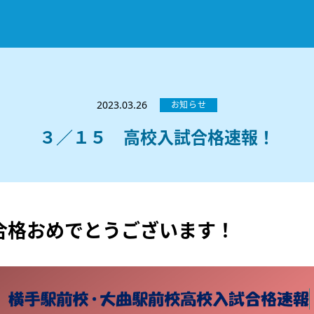
お知らせ
選ばれる理由
2023.03.26
お知らせ
教室紹介
３／１５ 高校入試合格速報！
コースのご案内
秋田駅前校
／
秋田土崎校
／
横手駅前校
大館校
／
能代校
／
大曲駅前校
／
本荘校
／
湯沢
模試のご案内
高校生
／
中学生
／
小学生
／
予備校生
不登校生
／
GL
／
その他
合格実績・合格体験談
合格おめでとうございます！
入試情報
よくあるご質問
高校入試
／
大学入試［ 推薦入試 ］
／
大学入試［ 共通テ
採用情報