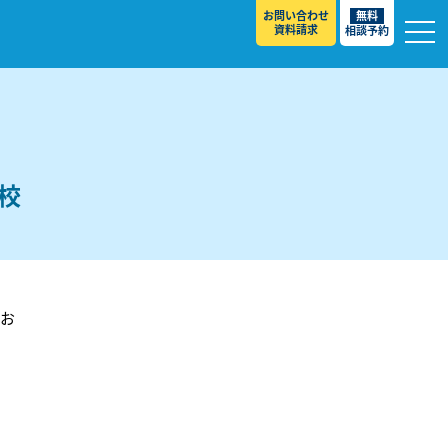
お問い合わせ
無料
資料請求
相談予約
校
校
てお
スト ］