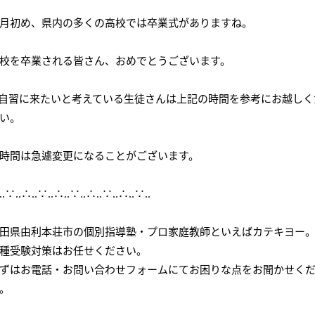
会社概要
講師募集
／
営業員・事務員募集
月初め、県内の多くの高校では卒業式がありますね。
プライバシーポリシー
校を卒業される皆さん、おめでとうございます。
自習に来たいと考えている生徒さんは上記の時間を参考にお越しく
い。
間は急遽変更になることがございます。
‥∵‥∴‥∵‥∴‥∵‥∴‥∵‥∴‥∵‥
田県由利本荘市の個別指導塾・プロ家庭教師といえばカテキヨー
種受験対策はお任せください。
ずはお電話・お問い合わせフォームにてお困りな点をお聞かせく
。