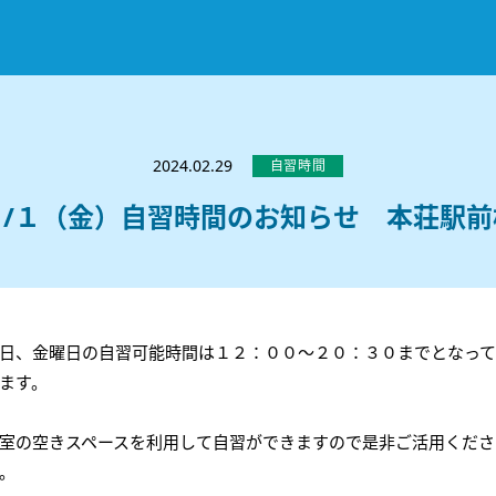
お知らせ
選ばれる理由
2024.02.29
自習時間
教室紹介
３/１（金）自習時間のお知らせ 本荘駅前
コースのご案内
秋田駅前校
／
秋田土崎校
／
横手駅前校
大館校
／
能代校
／
大曲駅前校
／
本荘校
／
湯沢
模試のご案内
高校生
／
中学生
／
小学生
／
予備校生
不登校生
／
GL
／
その他
合格実績・合格体験談
日、金曜日の自習可能時間は１２：００～２０：３０までとなっ
入試情報
ます。
よくあるご質問
高校入試
／
大学入試［ 推薦入試 ］
／
大学入試［ 共通テ
室の空きスペースを利用して自習ができますので是非ご活用くださ
採用情報
。