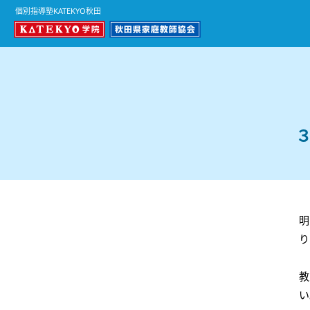
個別指導塾KATEKYO秋田
明
り
教
い