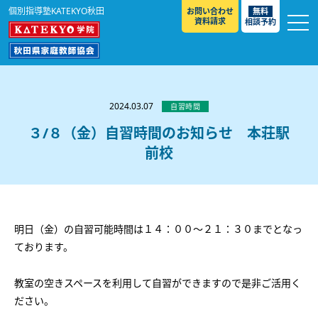
個別指導塾KATEKYO秋田
お問い合わせ
無料
資料請求
相談予約
お知らせ
選ばれる理由
2024.03.07
自習時間
教室紹介
３/８（金）自習時間のお知らせ 本荘駅
前校
コースのご案内
秋田駅前校
／
秋田土崎校
／
横手駅前校
大館校
／
能代校
／
大曲駅前校
／
本荘校
／
湯沢
模試のご案内
高校生
／
中学生
／
小学生
／
予備校生
校
不登校生
／
GL
／
その他
合格実績・合格体験談
明日（金）の自習可能時間は１４：００～２１：３０までとなっ
入試情報
ております。
よくあるご質問
高校入試
／
大学入試［ 推薦入試 ］
／
大学入試［ 共通テ
教室の空きスペースを利用して自習ができますので是非ご活用く
スト ］
採用情報
ださい。