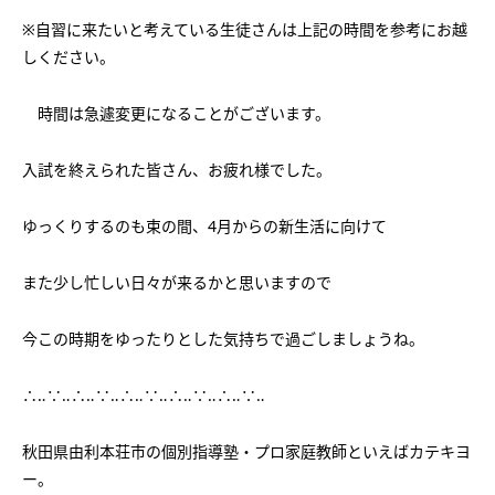
会社概要
講師募集
／
営業員・事務員募集
※自習に来たいと考えている生徒さんは上記の時間を参考にお越
しください。
プライバシーポリシー
時間は急遽変更になることがございます。
入試を終えられた皆さん、お疲れ様でした。
ゆっくりするのも束の間、4月からの新生活に向けて
また少し忙しい日々が来るかと思いますので
今この時期をゆったりとした気持ちで過ごしましょうね。
∴‥∵‥∴‥∵‥∴‥∵‥∴‥∵‥∴‥∵‥
秋田県由利本荘市の個別指導塾・プロ家庭教師といえばカテキヨ
ー。