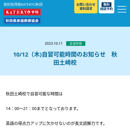
個別指導塾KATEKYO秋田
お問い合わせ
無料
資料請求
相談予約
お知らせ
選ばれる理由
2023.10.11
自習時間
教室紹介
10/12（木)自習可能時間のお知らせ 秋
田土崎校
コースのご案内
秋田駅前校
／
秋田土崎校
／
横手駅前校
大館校
／
能代校
／
大曲駅前校
／
本荘校
／
湯沢
模試のご案内
高校生
／
中学生
／
小学生
／
予備校生
校
不登校生
／
GL
／
その他
合格実績・合格体験談
秋田土崎校で自習可能な時間は
入試情報
14：00～21：00までとなっております。
よくあるご質問
高校入試
／
大学入試［ 推薦入試 ］
／
大学入試［ 共通テ
スト ］
採用情報
英語の得点力アップに欠かせないのが長文読解力です。