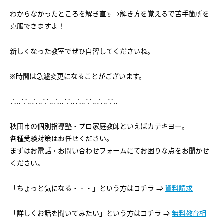
会社概要
講師募集
／
営業員・事務員募集
わからなかったところを解き直す→解き方を覚えるで苦手箇所を
克服できますよ！
プライバシーポリシー
新しくなった教室でぜひ自習してくださいね。
※時間は急遽変更になることがございます。
∴‥∵‥∴‥∵‥∴‥∵‥∴‥∵‥∴‥∵‥
秋田市の個別指導塾・プロ家庭教師といえばカテキヨー。
各種受験対策はお任せください。
まずはお電話・お問い合わせフォームにてお困りな点をお聞かせ
ください。
「ちょっと気になる・・・」という方はコチラ ⇒
資料請求
「詳しくお話を聞いてみたい」という方はコチラ ⇒
無料教育相