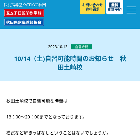
個別指導塾KATEKYO秋田
お問い合わせ
無料
資料請求
相談予約
お知らせ
選ばれる理由
2023.10.13
自習時間
教室紹介
10/14（土)自習可能時間のお知らせ 秋
田土崎校
コースのご案内
秋田駅前校
／
秋田土崎校
／
横手駅前校
大館校
／
能代校
／
大曲駅前校
／
本荘校
／
湯沢
模試のご案内
高校生
／
中学生
／
小学生
／
予備校生
校
不登校生
／
GL
／
その他
合格実績・合格体験談
秋田土崎校で自習可能な時間は
入試情報
13：00～20：00までとなっております。
よくあるご質問
高校入試
／
大学入試［ 推薦入試 ］
／
大学入試［ 共通テ
スト ］
採用情報
模試など解きっぱなしということはないでしょうか。