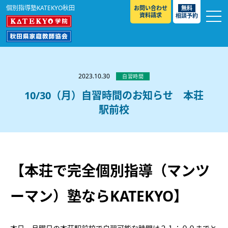
個別指導塾KATEKYO秋田
お問い合わせ
無料
資料請求
相談予約
お知らせ
選ばれる理由
2023.10.30
自習時間
教室紹介
10/30（月）自習時間のお知らせ 本荘
駅前校
コースのご案内
秋田駅前校
／
秋田土崎校
／
横手駅前校
大館校
／
能代校
／
大曲駅前校
／
本荘校
／
湯沢
模試のご案内
高校生
／
中学生
／
小学生
／
予備校生
校
不登校生
／
GL
／
その他
合格実績・合格体験談
【本荘で完全個別指導（マンツ
入試情報
ーマン）塾ならKATEKYO】
よくあるご質問
高校入試
／
大学入試［ 推薦入試 ］
／
大学入試［ 共通テ
スト ］
採用情報