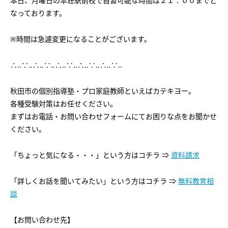
本日、月曜日の本荘駅前校で自習可能な時間は２１：００までと
会社概要
講師募集
／
営業員・事務員募集
なっております。
プライバシーポリシー
※時間は急遽変更になることがございます。
∴‥∵‥∴‥∵‥∴‥∵‥∴‥∵‥∴‥∵‥
秋田市の個別指導塾・プロ家庭教師といえばカテキヨー。
各種受験対策はお任せください。
まずはお電話・お問い合わせフォームにてお困りな点をお聞かせ
ください。
「ちょっと気になる・・・」という方はコチラ ⇒
資料請求
「詳しくお話を聞いてみたい」という方はコチラ ⇒
無料教育相
談
【お問い合わせ先】