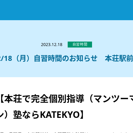
お知らせ
選ばれる理由
2023.12.18
自習時間
教室紹介
2/18（月）自習時間のお知らせ 本荘駅
コースのご案内
秋田駅前校
／
秋田土崎校
／
横手駅前校
大館校
／
能代校
／
大曲駅前校
／
本荘校
／
湯沢
模試のご案内
高校生
／
中学生
／
小学生
／
予備校生
不登校生
／
GL
／
その他
合格実績・合格体験談
【本荘で完全個別指導（マンツー
入試情報
ン）塾ならKATEKYO】
よくあるご質問
高校入試
／
大学入試［ 推薦入試 ］
／
大学入試［ 共通テ
採用情報