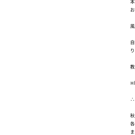
本
お
風
自
り
教
※
∴
秋
各
ま