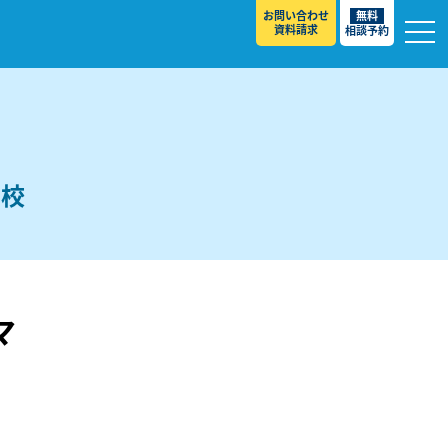
お問い合わせ
無料
資料請求
相談予約
前校
校
マ
スト ］