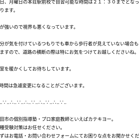
日、月曜日の本荘駅前校で自習可能な時間は２１：３０までとな
会社概要
講師募集
／
営業員・事務員募集
ります。
プライバシーポリシー
が強いので視界も悪くなっています。
分が気を付けているつもりでも車から歩行者が見えていない場合も
ますので、道路の横断の際は特にお気をつけてお越しくださいね。
室を暖かくしてお待ちしています。
時間は急遽変更になることがございます。
‥∵‥∴‥∵‥∴‥∵‥∴‥∵‥∴‥∵‥
田市の個別指導塾・プロ家庭教師といえばカテキヨー。
種受験対策はお任せください。
ずはお電話・お問い合わせフォームにてお困りな点をお聞かせく