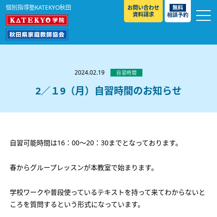
個別指導塾KATEKYO秋田
お問い合わせ
無料
資料請求
相談予約
お知らせ
選ばれる理由
2024.02.19
自習時間
教室紹介
2／１9（月）自習時間のお知らせ
コースのご案内
秋田駅前校
／
秋田土崎校
／
横手駅前校
大館校
／
能代校
／
大曲駅前校
／
本荘校
／
湯沢
模試のご案内
高校生
／
中学生
／
小学生
／
予備校生
校
自習可能時間は16：00～20：30までとなっております。
不登校生
／
GL
／
その他
合格実績・合格体験談
入試情報
春からグループレッスンが本教室で始まります。
よくあるご質問
高校入試
／
大学入試［ 推薦入試 ］
／
大学入試［ 共通テ
学校ワークや普段使っているテキストを持って来てわからないと
スト ］
ころを質問するという形式になっています。
採用情報