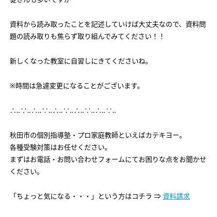
会社概要
講師募集
／
営業員・事務員募集
資料から読み取ったことを記述していけば大丈夫なので、資料問
プライバシーポリシー
題の読み取りも焦らず取り組んでみてください！！
新しくなった教室に自習しにきてくださいね。
※時間は急遽変更になることがございます。
∴‥∵‥∴‥∵‥∴‥∵‥∴‥∵‥∴‥∵‥
秋田市の個別指導塾・プロ家庭教師といえばカテキヨー。
各種受験対策はお任せください。
まずはお電話・お問い合わせフォームにてお困りな点をお聞かせ
ください。
「ちょっと気になる・・・」という方はコチラ ⇒
資料請求