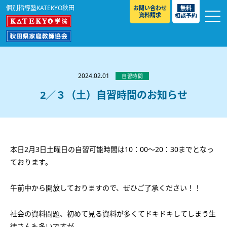
個別指導塾KATEKYO秋田
お問い合わせ
無料
資料請求
相談予約
お知らせ
選ばれる理由
2024.02.01
自習時間
教室紹介
2／３（土）自習時間のお知らせ
コースのご案内
秋田駅前校
／
秋田土崎校
／
横手駅前校
大館校
／
能代校
／
大曲駅前校
／
本荘校
／
湯沢
模試のご案内
高校生
／
中学生
／
小学生
／
予備校生
校
本日2月3日土曜日の自習可能時間は10：00～20：30までとなっ
不登校生
／
GL
／
その他
合格実績・合格体験談
ております。
入試情報
午前中から開放しておりますので、ぜひご了承ください！！
よくあるご質問
高校入試
／
大学入試［ 推薦入試 ］
／
大学入試［ 共通テ
スト ］
社会の資料問題、初めて見る資料が多くてドキドキしてしまう生
採用情報
徒さんも多いですが