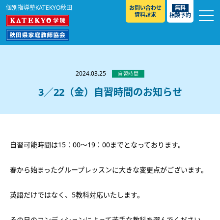
個別指導塾KATEKYO秋田
お問い合わせ
無料
資料請求
相談予約
お知らせ
選ばれる理由
2024.03.25
自習時間
教室紹介
3／22（金）自習時間のお知らせ
コースのご案内
秋田駅前校
／
秋田土崎校
／
横手駅前校
大館校
／
能代校
／
大曲駅前校
／
本荘校
／
湯沢
模試のご案内
高校生
／
中学生
／
小学生
／
予備校生
校
自習可能時間は15：00～19：00までとなっております。
不登校生
／
GL
／
その他
合格実績・合格体験談
入試情報
春から始まったグループレッスンに大きな変更点がございます。
よくあるご質問
高校入試
／
大学入試［ 推薦入試 ］
／
大学入試［ 共通テ
英語だけではなく、5教科対応いたします。
スト ］
採用情報
その日のコンディションによって苦手な教科を選んでください