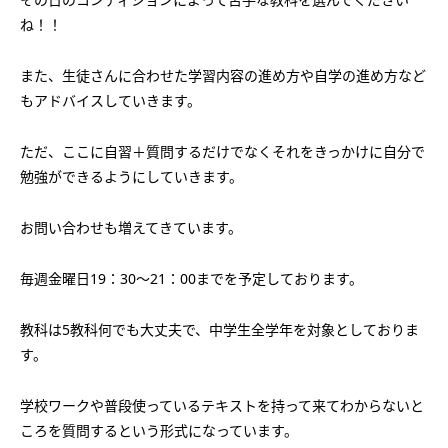
会社概要
講師募集
／
営業員・事務員募集
ね！！
プライバシーポリシー
また、生徒さんに合わせた学習内容の進め方や自学の進め方など
もアドバイスしていきます。
ただ、ここに自習＋質問するだけでなくそれをきっかけに自分で
勉強ができるようにしていきます。
お問い合わせも増えてきています。
毎週金曜日19：30～21：00までを予定しております。
教科は5教科何でも大丈夫で、中学生全学年を対象としておりま
す。
学校ワークや普段使っているテキストを持って来てわからないと
ころを質問するという形式になっています。