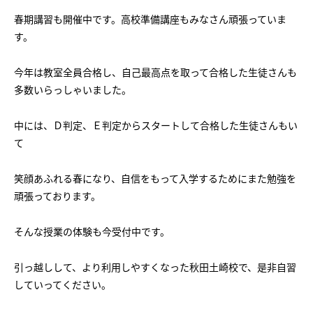
会社概要
講師募集
／
営業員・事務員募集
春期講習も開催中です。高校準備講座もみなさん頑張っていま
す。
プライバシーポリシー
今年は教室全員合格し、自己最高点を取って合格した生徒さんも
多数いらっしゃいました。
中には、Ｄ判定、Ｅ判定からスタートして合格した生徒さんもい
て
笑顔あふれる春になり、自信をもって入学するためにまた勉強を
頑張っております。
そんな授業の体験も今受付中です。
引っ越しして、より利用しやすくなった秋田土崎校で、是非自習
していってください。