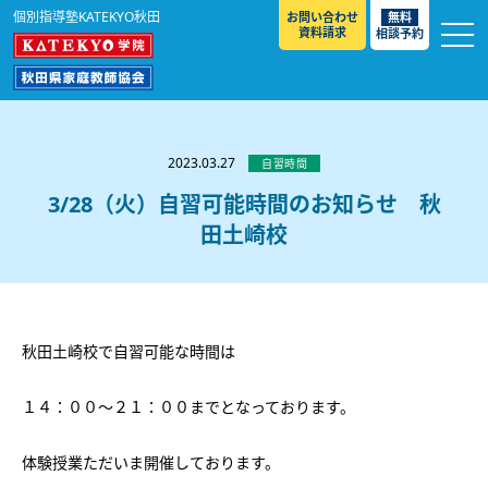
個別指導塾KATEKYO秋田
お問い合わせ
無料
資料請求
相談予約
お知らせ
選ばれる理由
2023.03.27
自習時間
教室紹介
3/28（火）自習可能時間のお知らせ 秋
田土崎校
コースのご案内
秋田駅前校
／
秋田土崎校
／
横手駅前校
大館校
／
能代校
／
大曲駅前校
／
本荘校
／
湯沢
模試のご案内
高校生
／
中学生
／
小学生
／
予備校生
校
不登校生
／
GL
／
その他
合格実績・合格体験談
秋田土崎校で自習可能な時間は
入試情報
１４：００～２１：００までとなっております。
よくあるご質問
高校入試
／
大学入試［ 推薦入試 ］
／
大学入試［ 共通テ
スト ］
採用情報
体験授業ただいま開催しております。