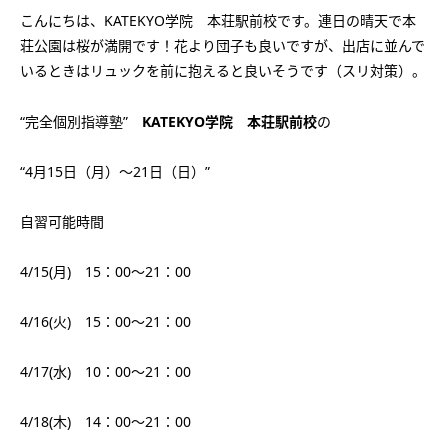
会社概要
こんにちは、KATEKYO学院 本荘駅前校です。連日の晴天で本
講師募集
／
営業員・事務員募集
荘公園は桜が満開です！花より団子も良いですが、出店に並んで
プライバシーポリシー
いるときはリュックを前に抱えると良いそうです（スリ対策）。
“完全個別指導塾”
KATEKYO学院 本荘駅前校
の
“4月15日（月）～21日（日）”
自習可能時間
4/15(月) 15：00～21：00
4/16(火) 15：00～21：00
4/17(水) 10：00～21：00
4/18(木) 14：00～21：00