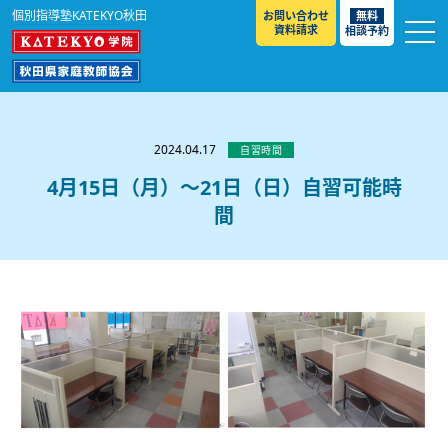
個別指導塾KATEKYO秋田
お問い合わせ
無料
資料請求
相談予約
お知らせ
選ばれる理由
2024.04.17
自習時間
教室紹介
4月15日（月）～21日（日）自習可能時
間
コースのご案内
秋田駅前校
／
秋田土崎校
／
横手駅前校
大館校
／
能代校
／
大曲駅前校
／
本荘校
／
湯沢
模試のご案内
高校生
／
中学生
／
小学生
／
予備校生
校
不登校生
／
GL
／
その他
合格実績・合格体験談
入試情報
よくあるご質問
高校入試
／
大学入試［ 推薦入試 ］
／
大学入試［ 共通テ
スト ］
採用情報