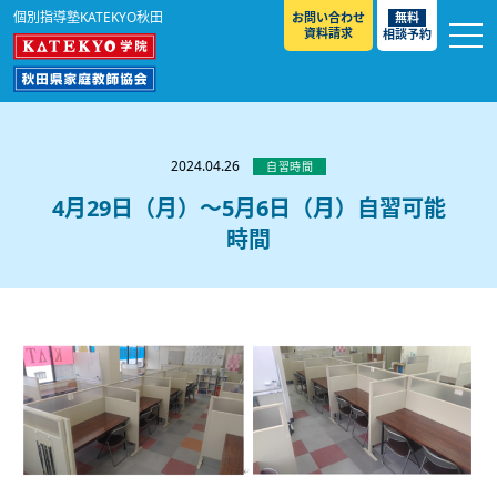
個別指導塾KATEKYO秋田
お問い合わせ
無料
資料請求
相談予約
お知らせ
選ばれる理由
2024.04.26
自習時間
教室紹介
4月29日（月）～5月6日（月）自習可能
時間
コースのご案内
秋田駅前校
／
秋田土崎校
／
横手駅前校
大館校
／
能代校
／
大曲駅前校
／
本荘校
／
湯沢
模試のご案内
高校生
／
中学生
／
小学生
／
予備校生
校
不登校生
／
GL
／
その他
合格実績・合格体験談
入試情報
よくあるご質問
高校入試
／
大学入試［ 推薦入試 ］
／
大学入試［ 共通テ
スト ］
採用情報