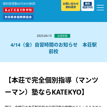
個別指導塾KATEKYO秋田
お問い合わせ
無料
資料請求
相談予約
お知らせ
選ばれる理由
2023.04.13
自習時間
教室紹介
4/14（金）自習時間のお知らせ 本荘駅
前校
コースのご案内
秋田駅前校
／
秋田土崎校
／
横手駅前校
大館校
／
能代校
／
大曲駅前校
／
本荘校
／
湯沢
模試のご案内
高校生
／
中学生
／
小学生
／
予備校生
校
不登校生
／
GL
／
その他
合格実績・合格体験談
【本荘で完全個別指導（マンツ
入試情報
ーマン）塾ならKATEKYO】
よくあるご質問
高校入試
／
大学入試［ 推薦入試 ］
／
大学入試［ 共通テ
スト ］
採用情報