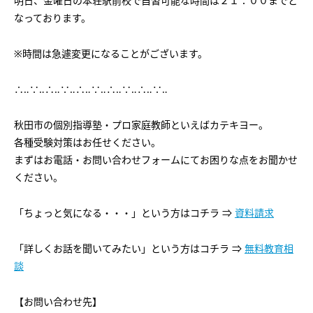
明日、金曜日の本荘駅前校で自習可能な時間は２１：００までと
会社概要
講師募集
／
営業員・事務員募集
なっております。
プライバシーポリシー
※時間は急遽変更になることがございます。
∴‥∵‥∴‥∵‥∴‥∵‥∴‥∵‥∴‥∵‥
秋田市の個別指導塾・プロ家庭教師といえばカテキヨー。
各種受験対策はお任せください。
まずはお電話・お問い合わせフォームにてお困りな点をお聞かせ
ください。
「ちょっと気になる・・・」という方はコチラ ⇒
資料請求
「詳しくお話を聞いてみたい」という方はコチラ ⇒
無料教育相
談
【お問い合わせ先】