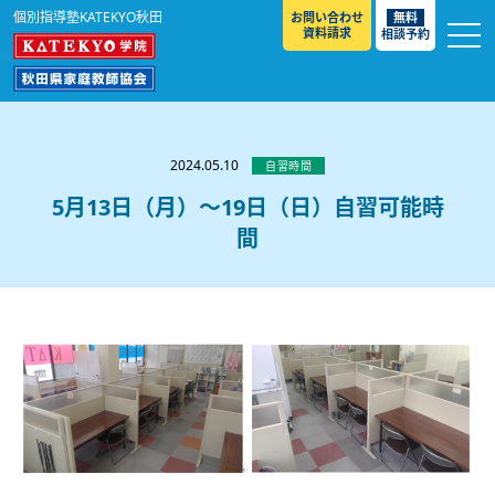
個別指導塾KATEKYO秋田
お問い合わせ
無料
資料請求
相談予約
お知らせ
選ばれる理由
2024.05.10
自習時間
教室紹介
5月13日（月）～19日（日）自習可能時
間
コースのご案内
秋田駅前校
／
秋田土崎校
／
横手駅前校
大館校
／
能代校
／
大曲駅前校
／
本荘校
／
湯沢
模試のご案内
高校生
／
中学生
／
小学生
／
予備校生
校
不登校生
／
GL
／
その他
合格実績・合格体験談
入試情報
よくあるご質問
高校入試
／
大学入試［ 推薦入試 ］
／
大学入試［ 共通テ
スト ］
採用情報