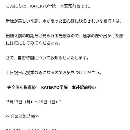
会社概要
こんにちは、KATEKYO学院 本荘駅前校です。
講師募集
／
営業員・事務員募集
プライバシーポリシー
新緑が美しい季節、水が張った田んぼに映るきれいな鳥海山は、
田植え前の時期だけ見られる光景なので、通学の際や出かけた際
には気にしてみてくださいね。
さて、自習時間についてお知らせいたします。
土日祝日は授業のみになるのでお気をつけください。
“完全個別指導塾”
KATEKYO学院 本荘駅前校
の
“5月13日（月）～19日（日）”
<<自習可能時間>>