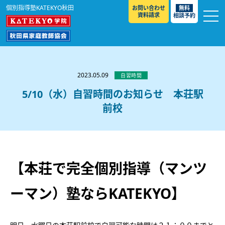
個別指導塾KATEKYO秋田
お問い合わせ
無料
資料請求
相談予約
お知らせ
選ばれる理由
2023.05.09
自習時間
教室紹介
5/10（水）自習時間のお知らせ 本荘駅
前校
コースのご案内
秋田駅前校
／
秋田土崎校
／
横手駅前校
大館校
／
能代校
／
大曲駅前校
／
本荘校
／
湯沢
模試のご案内
高校生
／
中学生
／
小学生
／
予備校生
校
不登校生
／
GL
／
その他
合格実績・合格体験談
【本荘で完全個別指導（マンツ
入試情報
ーマン）塾ならKATEKYO】
よくあるご質問
高校入試
／
大学入試［ 推薦入試 ］
／
大学入試［ 共通テ
スト ］
採用情報