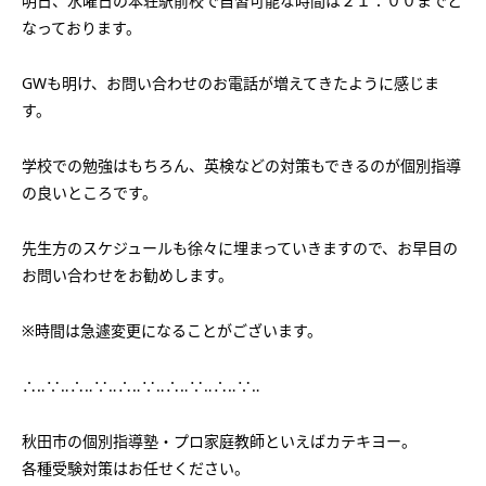
明日、水曜日の本荘駅前校で自習可能な時間は２１：００までと
会社概要
講師募集
／
営業員・事務員募集
なっております。
プライバシーポリシー
GWも明け、お問い合わせのお電話が増えてきたように感じま
す。
学校での勉強はもちろん、英検などの対策もできるのが個別指導
の良いところです。
先生方のスケジュールも徐々に埋まっていきますので、お早目の
お問い合わせをお勧めします。
※時間は急遽変更になることがございます。
∴‥∵‥∴‥∵‥∴‥∵‥∴‥∵‥∴‥∵‥
秋田市の個別指導塾・プロ家庭教師といえばカテキヨー。
各種受験対策はお任せください。