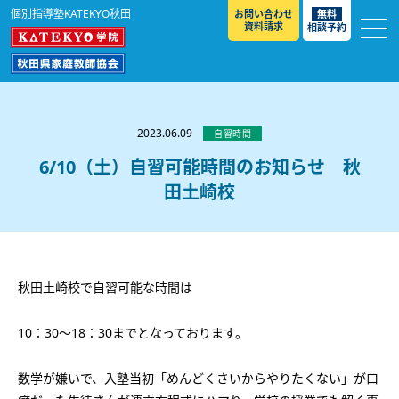
個別指導塾KATEKYO秋田
お問い合わせ
無料
資料請求
相談予約
お知らせ
選ばれる理由
2023.06.09
自習時間
教室紹介
6/10（土）自習可能時間のお知らせ 秋
田土崎校
コースのご案内
秋田駅前校
／
秋田土崎校
／
横手駅前校
大館校
／
能代校
／
大曲駅前校
／
本荘校
／
湯沢
模試のご案内
高校生
／
中学生
／
小学生
／
予備校生
校
不登校生
／
GL
／
その他
合格実績・合格体験談
秋田土崎校で自習可能な時間は
入試情報
10：30～18：30までとなっております。
よくあるご質問
高校入試
／
大学入試［ 推薦入試 ］
／
大学入試［ 共通テ
スト ］
採用情報
数学が嫌いで、入塾当初「めんどくさいからやりたくない」が口