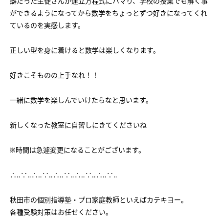
癖だった生徒さんが連立方程式にハマり、学校の授業でも解く事
会社概要
講師募集
／
営業員・事務員募集
ができるようになってから数学をちょっとずつ好きになってくれ
ているのを実感します。
プライバシーポリシー
正しい型を身に着けると数学は楽しくなります。
好きこそものの上手なれ！！
一緒に数学を楽しんでいけたらなと思います。
新しくなった教室に自習しにきてくださいね
※時間は急遽変更になることがございます。
∴‥∵‥∴‥∵‥∴‥∵‥∴‥∵‥∴‥∵‥
秋田市の個別指導塾・プロ家庭教師といえばカテキヨー。
各種受験対策はお任せください。