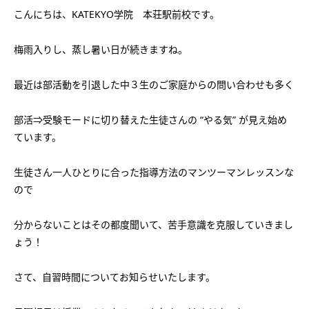
会社概要
こんにちは、KATEKYO学院 本荘駅前校です。
講師募集
／
営業員・事務員募集
プライバシーポリシー
梅雨入りし、蒸し暑い日が続きますね。
最近は部活動を引退した中３生のご家庭からの問い合わせも多く
部活⇒受験モードに切り替えた生徒さんの “やる気” が見え始め
ています。
生徒さん一人ひとりに合った指導方法のマンツーマンレッスンな
ので
分からないことはその都度聞いて、苦手意識を克服していきまし
ょう！
さて、自習時間についてお知らせいたします。