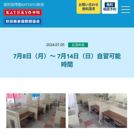
個別指導塾KATEKYO秋田
お問い合わせ
無料
資料請求
相談予約
お知らせ
選ばれる理由
2024.07.05
自習時間
教室紹介
7月8日（月）～ 7月14日（日）自習可能
時間
コースのご案内
秋田駅前校
／
秋田土崎校
／
横手駅前校
大館校
／
能代校
／
大曲駅前校
／
本荘校
／
湯沢
模試のご案内
高校生
／
中学生
／
小学生
／
予備校生
校
不登校生
／
GL
／
その他
合格実績・合格体験談
入試情報
よくあるご質問
高校入試
／
大学入試［ 推薦入試 ］
／
大学入試［ 共通テ
スト ］
採用情報