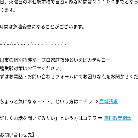
日、火曜日の本荘駅前校で自習可能な時間は２１：００までとな
会社概要
講師募集
／
営業員・事務員募集
ります。
プライバシーポリシー
時間は急遽変更になることがございます。
‥∵‥∴‥∵‥∴‥∵‥∴‥∵‥∴‥∵‥
田市の個別指導塾・プロ家庭教師といえばカテキヨー。
種受験対策はお任せください。
ずはお電話・お問い合わせフォームにてお困りな点をお聞かせく
。
ちょっと気になる・・・」という方はコチラ ⇒
資料請求
詳しくお話を聞いてみたい」という方はコチラ ⇒
無料教育相談
お問い合わせ先】