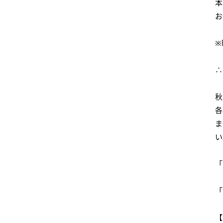
本
お
※
∴
秋
各
ま
い
「
「
【