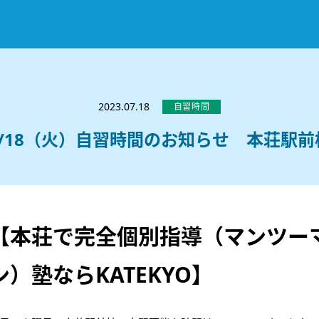
お知らせ
選ばれる理由
2023.07.18
自習時間
教室紹介
7/18（火）自習時間のお知らせ 本荘駅前
コースのご案内
秋田駅前校
／
秋田土崎校
／
横手駅前校
大館校
／
能代校
／
大曲駅前校
／
本荘校
／
湯沢
模試のご案内
高校生
／
中学生
／
小学生
／
予備校生
不登校生
／
GL
／
その他
合格実績・合格体験談
【本荘で完全個別指導（マンツー
入試情報
ン）塾ならKATEKYO】
よくあるご質問
高校入試
／
大学入試［ 推薦入試 ］
／
大学入試［ 共通テ
採用情報