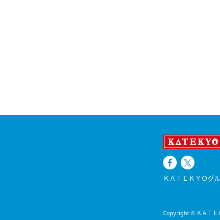
ＫＡＴＥＫＹＯグル
Copyright © ＫＡＴＥＫＹ