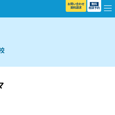
お問い合わせ
無料
資料請求
相談予約
校
校
マ
スト ］