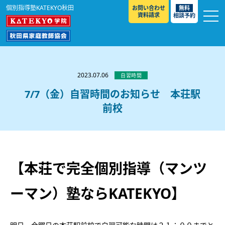
個別指導塾KATEKYO秋田
お問い合わせ
無料
資料請求
相談予約
お知らせ
選ばれる理由
2023.07.06
自習時間
教室紹介
7/7（金）自習時間のお知らせ 本荘駅
前校
コースのご案内
秋田駅前校
／
秋田土崎校
／
横手駅前校
大館校
／
能代校
／
大曲駅前校
／
本荘校
／
湯沢
模試のご案内
高校生
／
中学生
／
小学生
／
予備校生
校
不登校生
／
GL
／
その他
合格実績・合格体験談
【本荘で完全個別指導（マンツ
入試情報
ーマン）塾ならKATEKYO】
よくあるご質問
高校入試
／
大学入試［ 推薦入試 ］
／
大学入試［ 共通テ
スト ］
採用情報