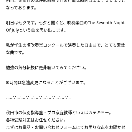
明日、金曜日の本荘駅前校で自習可能な時間は２１：００までと
会社概要
講師募集
／
営業員・事務員募集
なっております。
プライバシーポリシー
明日は七夕です。七夕と聞くと、吹奏楽曲のThe Seventh Night
Of Julyという曲を思い出します。
私が学生の頃吹奏楽コンクールで演奏した自由曲で、とても素敵
な曲です。
勉強の気分転換に是非聴いてみてください。
※時間は急遽変更になることがございます。
∴‥∵‥∴‥∵‥∴‥∵‥∴‥∵‥∴‥∵‥
秋田市の個別指導塾・プロ家庭教師といえばカテキヨー。
各種受験対策はお任せください。
まずはお電話・お問い合わせフォームにてお困りな点をお聞かせ