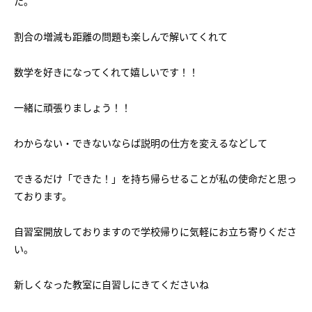
た。
会社概要
講師募集
／
営業員・事務員募集
割合の増減も距離の問題も楽しんで解いてくれて
プライバシーポリシー
数学を好きになってくれて嬉しいです！！
一緒に頑張りましょう！！
わからない・できないならば説明の仕方を変えるなどして
できるだけ「できた！」を持ち帰らせることが私の使命だと思っ
ております。
自習室開放しておりますので学校帰りに気軽にお立ち寄りくださ
い。
新しくなった教室に自習しにきてくださいね