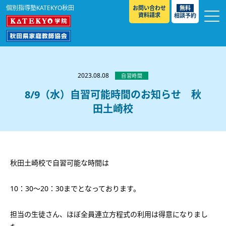
個別指導塾KATEKYO秋田
お問い合わせ
無料
資料請求
相談予約
お知らせ
選ばれる理由
2023.08.08
自習時間
教室紹介
8/9（水）自習可能時間のお知らせ 秋
田土崎校
コースのご案内
秋田駅前校
／
秋田土崎校
／
横手駅前校
大館校
／
能代校
／
大曲駅前校
／
本荘校
／
湯沢
模試のご案内
高校生
／
中学生
／
小学生
／
予備校生
校
不登校生
／
GL
／
その他
合格実績・合格体験談
秋田土崎校で自習可能な時間は
入試情報
10：30～20：30までとなっております。
よくあるご質問
高校入試
／
大学入試［ 推薦入試 ］
／
大学入試［ 共通テ
スト ］
採用情報
担当の生徒さん、ほぼ全員連立方程式の利用は得意になりまし