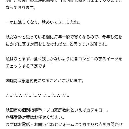
明日、火曜日の本荘駅前校で自習可能な時間は２１：００までと
会社概要
講師募集
／
営業員・事務員募集
なっております。
プライバシーポリシー
一気に涼しくなり、秋めいてきましたね。
秋だな～と思っている間に毎年一瞬で寒くなるので、今年も気を
抜かずに寒さ対策をしなければな…と思っている所です。
私はひとまず、食べ残しがないように各コンビニの芋スイーツを
チェックする予定です＾＾
※時間は急遽変更になることがございます。
∴‥∵‥∴‥∵‥∴‥∵‥∴‥∵‥∴‥∵‥
秋田市の個別指導塾・プロ家庭教師といえばカテキヨー。
各種受験対策はお任せください。
まずはお電話・お問い合わせフォームにてお困りな点をお聞かせ