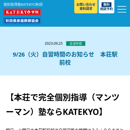
個別指導塾KATEKYO秋田
お問い合わせ
無料
資料請求
相談予約
お知らせ
選ばれる理由
2023.09.25
自習時間
教室紹介
9/26（火）自習時間のお知らせ 本荘駅
前校
コースのご案内
秋田駅前校
／
秋田土崎校
／
横手駅前校
大館校
／
能代校
／
大曲駅前校
／
本荘校
／
湯沢
模試のご案内
高校生
／
中学生
／
小学生
／
予備校生
校
不登校生
／
GL
／
その他
合格実績・合格体験談
【本荘で完全個別指導（マンツ
入試情報
ーマン）塾ならKATEKYO】
よくあるご質問
高校入試
／
大学入試［ 推薦入試 ］
／
大学入試［ 共通テ
スト ］
採用情報