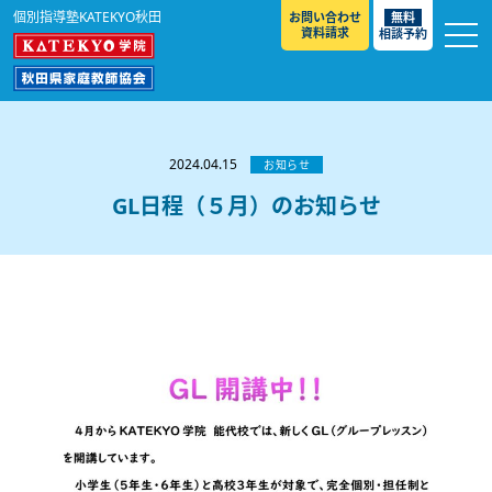
個別指導塾KATEKYO秋田
お問い合わせ
無料
資料請求
相談予約
お知らせ
選ばれる理由
2024.04.15
お知らせ
教室紹介
GL日程（５月）のお知らせ
コースのご案内
秋田駅前校
／
秋田土崎校
／
横手駅前校
大館校
／
能代校
／
大曲駅前校
／
本荘校
／
湯沢
模試のご案内
高校生
／
中学生
／
小学生
／
予備校生
校
不登校生
／
GL
／
その他
合格実績・合格体験談
入試情報
よくあるご質問
高校入試
／
大学入試［ 推薦入試 ］
／
大学入試［ 共通テ
スト ］
採用情報