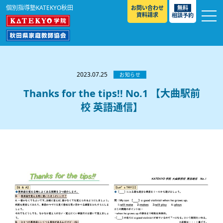
個別指導塾KATEKYO秋田
お問い合わせ
無料
資料請求
相談予約
お知らせ
選ばれる理由
2023.07.25
お知らせ
教室紹介
Thanks for the tips!! No.1 【大曲駅前
校 英語通信】
コースのご案内
秋田駅前校
／
秋田土崎校
／
横手駅前校
大館校
／
能代校
／
大曲駅前校
／
本荘校
／
湯沢
模試のご案内
高校生
／
中学生
／
小学生
／
予備校生
校
不登校生
／
GL
／
その他
合格実績・合格体験談
入試情報
よくあるご質問
高校入試
／
大学入試［ 推薦入試 ］
／
大学入試［ 共通テ
スト ］
採用情報