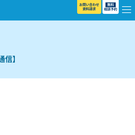
お問い合わせ
無料
資料請求
相談予約
英語通信】
校
スト ］