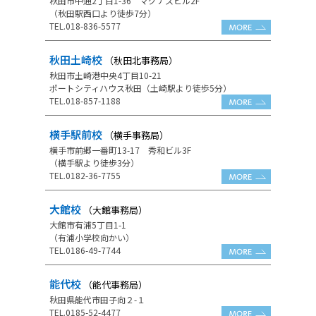
秋田市中通2丁目1-36 マグナスビル2F
（秋田駅西口より徒歩7分）
TEL.018-836-5577
秋田土崎校
（秋田北事務局）
秋田市土崎港中央4丁目10-21
ポートシティハウス秋田（土崎駅より徒歩5分）
TEL.018-857-1188
横手駅前校
（横手事務局）
横手市前郷一番町13-17 秀和ビル3F
（横手駅より徒歩3分）
TEL.0182-36-7755
大館校
（大館事務局）
大館市有浦5丁目1-1
（有浦小学校向かい）
TEL.0186-49-7744
能代校
（能代事務局）
秋田県能代市田子向２-１
TEL.0185-52-4477