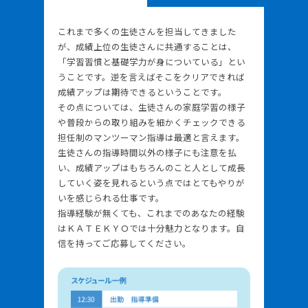
これまで多くの生徒さんを担当してきました
が、成績上位の生徒さんに共通することは、
「学習習慣と基礎学力が身についている」とい
うことです。逆を言えばそこをクリアできれば
成績アップは期待できるということです。
その点については、生徒さんの家庭学習の様子
や普段からの取り組みを細かくチェックできる
担任制のマンツーマン指導は最適と言えます。
生徒さんの指導時間以外の様子にも注意を払
い、成績アップはもちろんのこと人として成長
していく姿を見れるという点ではとてもやりが
いを感じられる仕事です。
指導経験が無くても、これまでのあなたの経験
はＫＡＴＥＫＹＯでは十分魅力となります。自
信を持ってご応募してください。