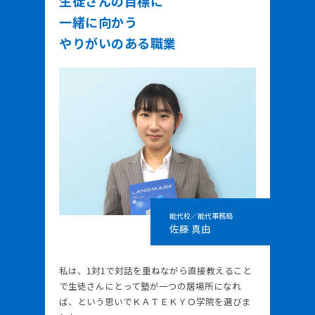
生徒さんの目標に
一緒に向かう
やりがいのある職業
能代校／能代事務局
佐藤 真由
私は、1対1で対話を重ねながら直接教えること
で生徒さんにとって塾が一つの居場所になれ
ば、という思いでＫＡＴＥＫＹＯ学院を選びま