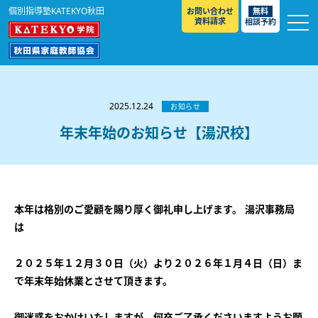
個別指導塾KATEKYO秋田
お問い合わせ
無料
資料請求
相談予約
お知らせ
選ばれる理由
2025.12.24
お知らせ
教室紹介
年末年始のお知らせ【湯沢校】
コースのご案内
秋田駅前校
／
秋田土崎校
／
横手駅前校
大館校
／
能代校
／
大曲駅前校
／
本荘校
／
湯沢
模試のご案内
高校生
／
中学生
／
小学生
／
予備校生
校
本年は格別のご愛顧を賜り厚く御礼申し上げます。 湯沢事務局
不登校生
／
GL
／
その他
合格実績・合格体験談
は
入試情報
２０２５年１２月３０日（火）より２０２６年１月４日（日）ま
よくあるご質問
高校入試
／
大学入試［ 推薦入試 ］
／
大学入試［ 共通テ
で年末年始休業とさせて頂きます。
スト ］
採用情報
御迷惑をおかけいたしますが、何卒ご了承くださいますようお願