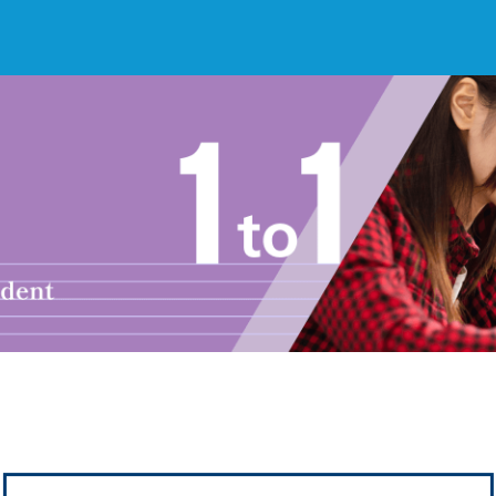
お知らせ
選ばれる理由
教室紹介
コースのご案内
秋田駅前校
／
秋田土崎校
／
横手駅前校
大館校
／
能代校
／
大曲駅前校
／
本荘校
／
湯沢
模試のご案内
高校生
／
中学生
／
小学生
／
予備校生
不登校生
／
GL
／
その他
合格実績・合格体験談
入試情報
よくあるご質問
高校入試
／
大学入試［ 推薦入試 ］
／
大学入試［ 共通テ
採用情報