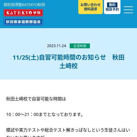
個別指導塾KATEKYO秋田
お問い合わせ
無料
資料請求
相談予約
お知らせ
選ばれる理由
2023.11.24
自習時間
教室紹介
11/25(土)自習可能時間のお知らせ 秋田
土崎校
コースのご案内
秋田駅前校
／
秋田土崎校
／
横手駅前校
大館校
／
能代校
／
大曲駅前校
／
本荘校
／
湯沢
模試のご案内
高校生
／
中学生
／
小学生
／
予備校生
校
不登校生
／
GL
／
その他
合格実績・合格体験談
秋田土崎校で自習可能な時間は
入試情報
10：00～21：00までとなっております。
よくあるご質問
高校入試
／
大学入試［ 推薦入試 ］
／
大学入試［ 共通テ
スト ］
採用情報
模試や実力テストや総合テスト解きっぱなしという生徒さんはい