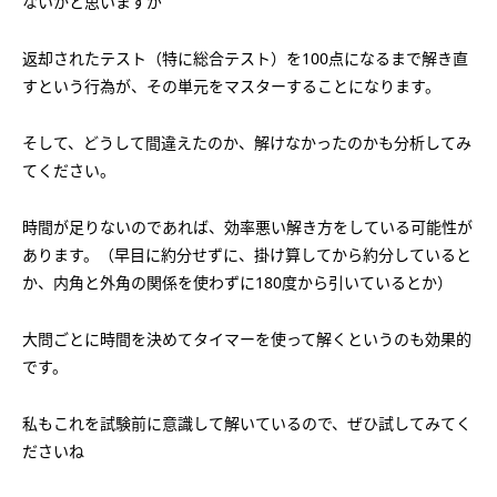
ないかと思いますが
会社概要
講師募集
／
営業員・事務員募集
返却されたテスト（特に総合テスト）を100点になるまで解き直
プライバシーポリシー
すという行為が、その単元をマスターすることになります。
そして、どうして間違えたのか、解けなかったのかも分析してみ
てください。
時間が足りないのであれば、効率悪い解き方をしている可能性が
あります。（早目に約分せずに、掛け算してから約分していると
か、内角と外角の関係を使わずに180度から引いているとか）
大問ごとに時間を決めてタイマーを使って解くというのも効果的
です。
私もこれを試験前に意識して解いているので、ぜひ試してみてく
ださいね